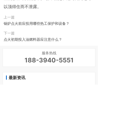
以顶得住而不泄露。
上一篇
锅炉点火前应投用哪些热工保护和设备？
下一篇
点火初期投入油燃料器应注意什么？
服务热线
188-3940-5551
最新资讯
在启炉过程中，如何控制汽包水位？
1
在锅炉启动过程中，如何控制汽包壁温差在规定
2
范围内？
在锅炉启动过程中，汽包上、下壁温差壁是如何
3
产生的？
为何在锅炉启动初期要严格控制升压速速?
4