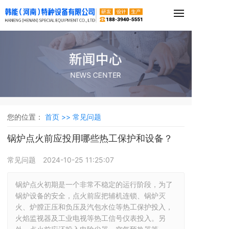
新闻中心
NEWS CENTER
您的位置：
首页 >>
常见问题
锅炉点火前应投用哪些热工保护和设备？
常见问题
2024-10-25 11:25:07
锅炉点火初期是一个非常不稳定的运行阶段，为了
锅炉设备的安全，点火前应把辅机连锁、锅炉灭
火、炉膛正压和负压及汽包水位等热工保护投入，
火焰监视器及工业电视等热工信号仪表投入。另