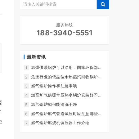
服务热线
188-3940-5551
最新资讯
燃煤供暖锅炉可以沿用：国家环保部的
1
发特急文件
危废行业的低品位余热蒸汽回收锅炉项
2
目实例参考
燃气锅炉操作和注意事项
3
燃高炉气供暖常压热水锅炉安装好即将
4
发货
源
燃气锅炉如何能清洗干净
5
于
燃气锅炉燃气管道试压时应注意哪些问
6
题
虑
燃气锅炉燃烧机调压器工作介绍
7