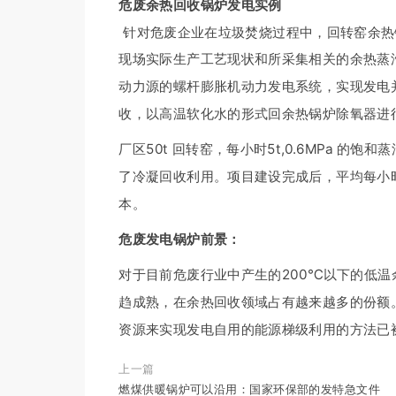
危废余热回收锅炉发电实例
针对危废企业在垃圾焚烧过程中，回转窑余热
现场实际生产工艺现状和所采集相关的余热蒸
动力源的螺杆膨胀机动力发电系统，实现发电
收，以高温软化水的形式回余热锅炉除氧器进
厂区50t 回转窑，每小时5t,0.6MPa 
了冷凝回收利用。项目建设完成后，平均每小时发
本。
危废发电锅炉前景：
对于目前危废行业中产生的200℃以下的低
趋成熟，在余热回收领域占有越来越多的份额
资源来实现发电自用的能源梯级利用的方法已
上一篇
燃煤供暖锅炉可以沿用：国家环保部的发特急文件