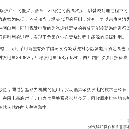
锅炉产生的低温、低压且不稳定的蒸汽汽源，以焚烧处理过程中的
汽参数为依据，本着相当，经济合理的原则，建有一套以余热蒸汽
并网自用，同时将发电后的乏汽通过定制的有效节能冷凝系统进行
行再利用的过程，实现了危废企业在焚烧过程中能源的梯级利用。
的饱和蒸汽)， 同时采用新型有效节能蒸发冷凝系统对余热发电后的乏汽进
电量240kw，年净发电量168万 kwh，两年内回收项目投资成
温余热，通过新型动力机械的使用，实现低温余热发电的技术已经日
。在用电高峰时期，电力供需关系紧张的今天，回收原本排空的余
被越来越多的人关注和推广。
下一
燃气锅炉操作和注意事